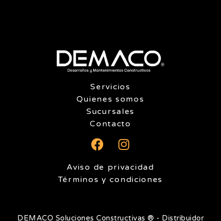
Servicios
Quienes somos
Sucursales
Contacto
F
I
a
n
c
s
Aviso de privacidad
e
t
Términos y condiciones
b
a
o
g
o
r
DEMACO Soluciones Constructivas ® - Distribuidor