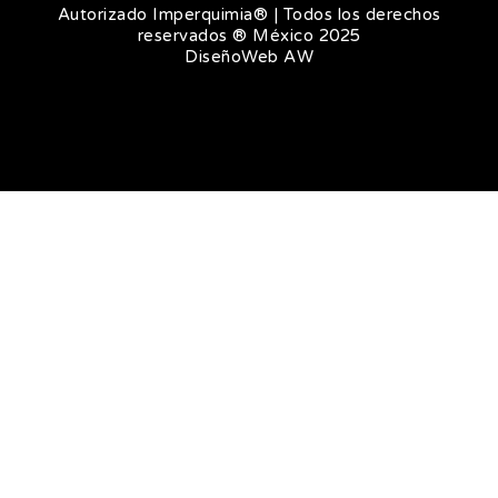
k
a
Autorizado Imperquimia® | Todos los derechos
reservados ® México 2025
m
DiseñoWeb
AW