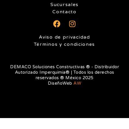
Sucursales
Contacto
F
I
a
n
c
s
Aviso de privacidad
e
t
Términos y condiciones
b
a
o
g
o
r
DEMACO Soluciones Constructivas ® - Distribuidor
k
a
Autorizado Imperquimia® | Todos los derechos
reservados ® México 2025
m
DiseñoWeb
AW